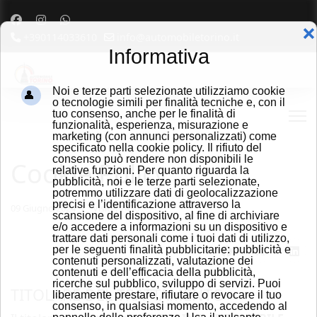
❌
+390114033610
info@automobiletorino.it
Informativa
Noi e terze parti selezionate utilizziamo cookie
o tecnologie simili per finalità tecniche e, con il
tuo consenso, anche per le finalità di
funzionalità, esperienza, misurazione e
marketing (con annunci personalizzati) come
specificato nella cookie policy. Il rifiuto del
consenso può rendere non disponibili le
Cookie Policy
relative funzioni. Per quanto riguarda la
pubblicità, noi e le terze parti selezionate,
potremmo utilizzare dati di geolocalizzazione
precisi e l’identificazione attraverso la
09 Giugno 2024
Visite: 1430
scansione del dispositivo, al fine di archiviare
e/o accedere a informazioni su un dispositivo e
trattare dati personali come i tuoi dati di utilizzo,
per le seguenti finalità pubblicitarie: pubblicità e
contenuti personalizzati, valutazione dei
contenuti e dell’efficacia della pubblicità,
ricerche sul pubblico, sviluppo di servizi. Puoi
TITOLARE DEL TRATTAMENTO
liberamente prestare, rifiutare o revocare il tuo
consenso, in qualsiasi momento, accedendo al