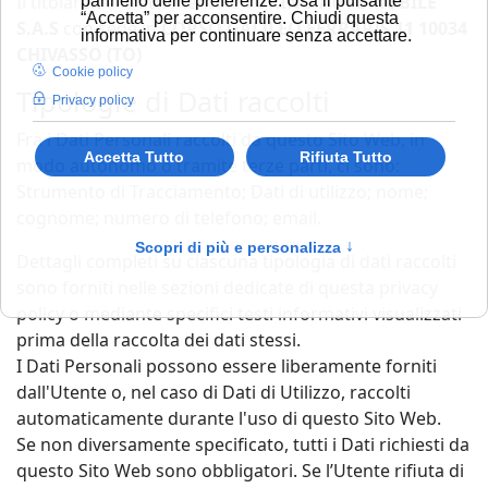
Il titolare del trattamento è
TORINO AUTOMOBILE
pannello delle preferenze. Usa il pulsante
“Accetta” per acconsentire. Chiudi questa
S.A.S
con sede in
CORSO GALILEO FERRARIS 11 10034
informativa per continuare senza accettare.
CHIVASSO (TO)
Cookie policy
Tipologie di Dati raccolti
Privacy policy
Fra i Dati Personali raccolti da questo Sito Web, in
Accetta Tutto
Rifiuta Tutto
modo autonomo o tramite terze parti, ci sono:
Strumento di Tracciamento; Dati di utilizzo; nome;
cognome; numero di telefono; email.
Scopri di più e personalizza
↑
Dettagli completi su ciascuna tipologia di dati raccolti
sono forniti nelle sezioni dedicate di questa privacy
policy o mediante specifici testi informativi visualizzati
prima della raccolta dei dati stessi.
I Dati Personali possono essere liberamente forniti
dall'Utente o, nel caso di Dati di Utilizzo, raccolti
automaticamente durante l'uso di questo Sito Web.
Se non diversamente specificato, tutti i Dati richiesti da
questo Sito Web sono obbligatori. Se l’Utente rifiuta di