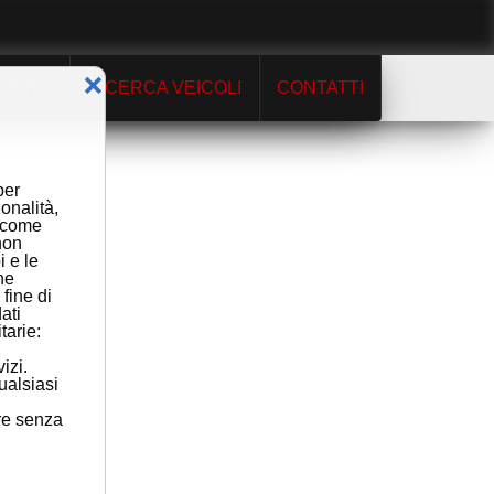
❌
ERVIZI
RICERCA VEICOLI
CONTATTI
per
ionalità,
) come
non
i e le
ne
 fine di
ati
tarie:
izi.
ualsiasi
re senza