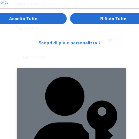
policy
Nome utente
*
Accetta Tutto
Rifiuta Tutto
Password
*
Scopri di più e personalizza
↑
MOSTRA PASS
Ricordami