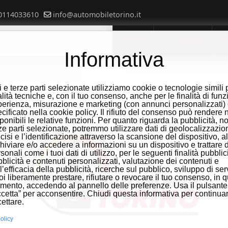
0114033610
info@automobiletorino.it
HOME
CHI SIAMO
S
Informativa
 e terze parti selezionate utilizziamo cookie o tecnologie simili 
alità tecniche e, con il tuo consenso, anche per le finalità di funz
erienza, misurazione e marketing (con annunci personalizzati
cificato nella cookie policy. Il rifiuto del consenso può rendere 
ponibili le relative funzioni. Per quanto riguarda la pubblicità, no
ze parti selezionate, potremmo utilizzare dati di geolocalizzazio
cisi e l’identificazione attraverso la scansione del dispositivo, al
hiviare e/o accedere a informazioni su un dispositivo e trattare d
sonali come i tuoi dati di utilizzo, per le seguenti finalità pubblici
blicità e contenuti personalizzati, valutazione dei contenuti e
l’efficacia della pubblicità, ricerche sul pubblico, sviluppo di serv
i liberamente prestare, rifiutare o revocare il tuo consenso, in q
ento, accedendo al pannello delle preferenze. Usa il pulsante
cetta” per acconsentire. Chiudi questa informativa per continua
ettare.
olicy