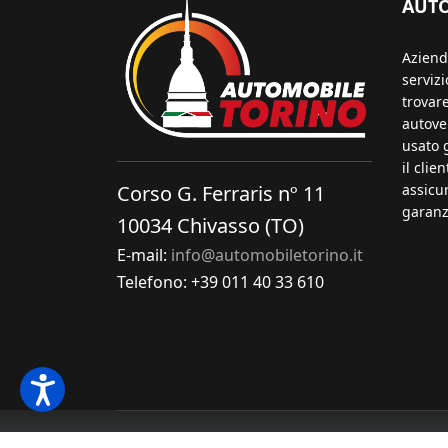
AUT
Aziend
servizi
trovar
autovei
usato 
il clie
Corso G. Ferraris nº 11
assicu
garanz
10034 Chivasso (TO)
E-mail:
info@automobiletorino.it
Telefono: +39 011 40 33 610