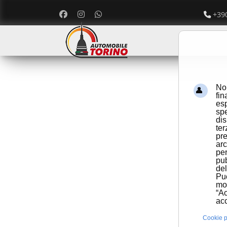
+39
Noi
fin
esp
spe
dis
ter
pre
arc
per
pub
del
Puo
mom
“Ac
acc
Cookie p