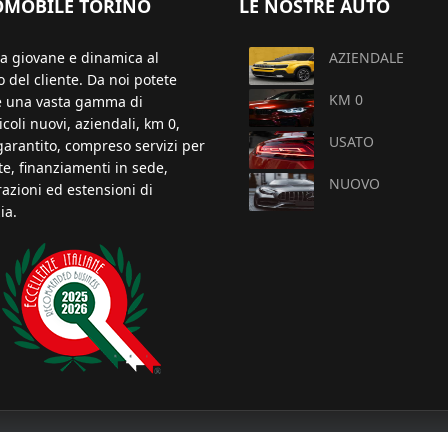
OMOBILE TORINO
LE NOSTRE AUTO
a giovane e dinamica al
AZIENDALE
o del cliente. Da noi potete
KM 0
e una vasta gamma di
coli nuovi, aziendali, km 0,
USATO
garantito, compreso servizi per
nte, finanziamenti in sede,
NUOVO
razioni ed estensioni di
ia.