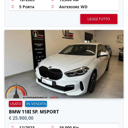
5 Porta
Anteriore WD
LEGGI TUTTO
USATO
IN VENDITA
BMW 118I 5P. MSPORT
€ 25.900,00
12/2023
19,000 Km