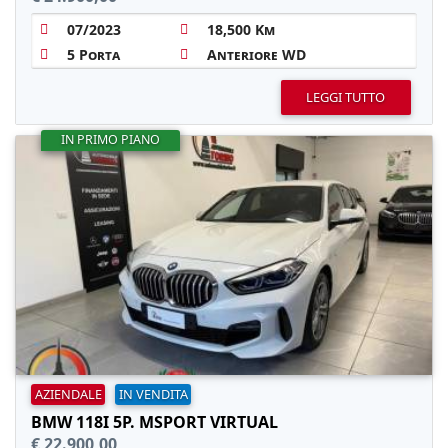
07/2023
18,500 Km
5 Porta
Anteriore WD
LEGGI TUTTO
IN PRIMO PIANO
AZIENDALE
IN VENDITA
BMW 118I 5P. MSPORT VIRTUAL
€ 22.900,00