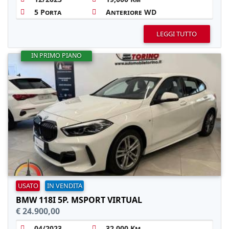
5 Porta
Anteriore WD
LEGGI TUTTO
IN PRIMO PIANO
USATO
IN VENDITA
BMW 118I 5P. MSPORT VIRTUAL
€ 24.900,00
04/2023
32,000 Km